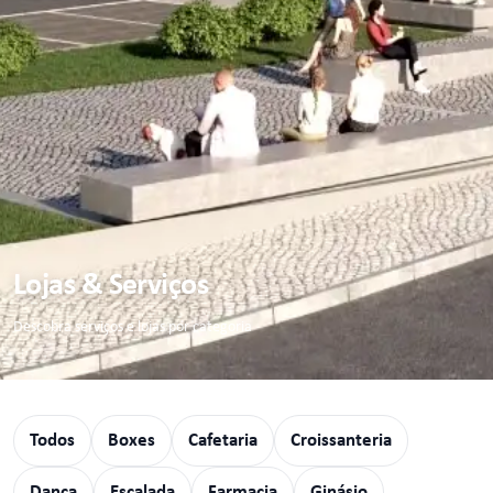
Lojas & Serviços
Descobra serviços e lojas por categoria
Todos
Boxes
Cafetaria
Croissanteria
Dança
Escalada
Farmacia
Ginásio