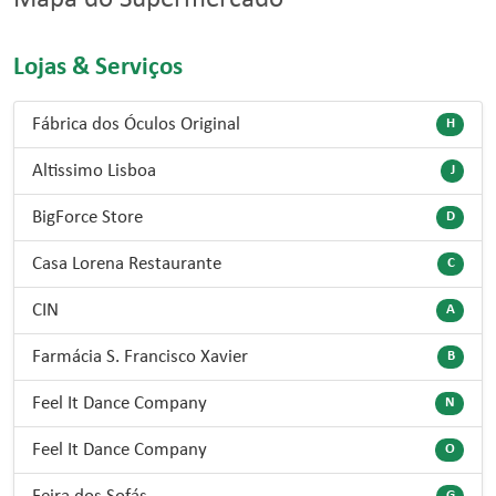
Lojas & Serviços
Fábrica dos Óculos Original
H
Altissimo Lisboa
J
BigForce Store
D
Casa Lorena Restaurante
C
CIN
A
Farmácia S. Francisco Xavier
B
Feel It Dance Company
N
Feel It Dance Company
O
G