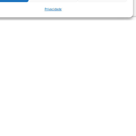
Privacidade
Contate-nos
(+351) 210 920 600 (gestão)
(+351) 210 920 660 (portaria)
info@belavistaretailpark.pt
Estr. de Paço de Arcos 39,
2735-308 Agualva-Cacém