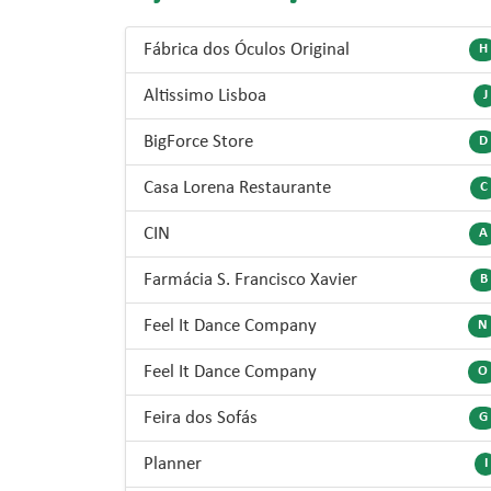
Fábrica dos Óculos Original
H
Altissimo Lisboa
J
BigForce Store
D
Casa Lorena Restaurante
C
CIN
A
Farmácia S. Francisco Xavier
B
Feel It Dance Company
N
Feel It Dance Company
O
Feira dos Sofás
G
Planner
I