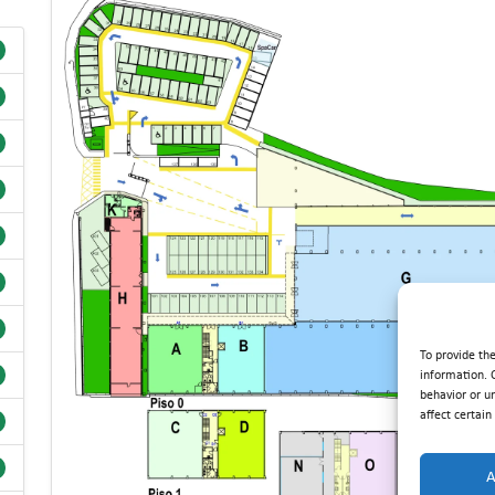
To provide th
information.
behavior or u
affect certain
A