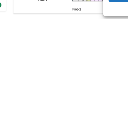
egal
Links
lítica de Privacidade
Localização
vro de Reclamações
Serviços
ontactos
Notícias
Planta