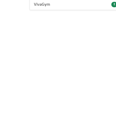
VivaGym
E
L
Po
Li
C