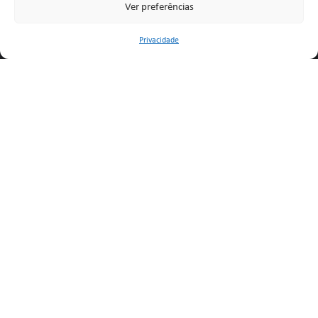
Ver preferências
Privacidade
Legal
Política de Privacidade
Livro de Reclamações
Contactos
Links
Localização