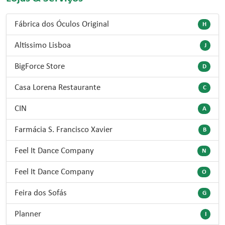
Fábrica dos Óculos Original
H
Altissimo Lisboa
J
BigForce Store
D
Casa Lorena Restaurante
C
CIN
A
Farmácia S. Francisco Xavier
B
Feel It Dance Company
N
Feel It Dance Company
O
Feira dos Sofás
G
Planner
I