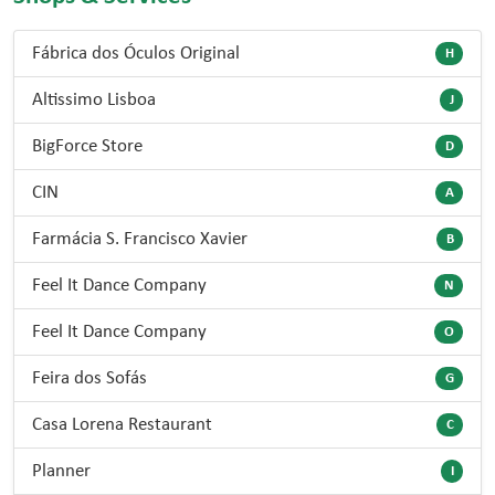
Fábrica dos Óculos Original
H
Altissimo Lisboa
J
BigForce Store
D
CIN
A
Farmácia S. Francisco Xavier
B
Feel It Dance Company
N
Feel It Dance Company
O
Feira dos Sofás
G
Casa Lorena Restaurant
C
Planner
I