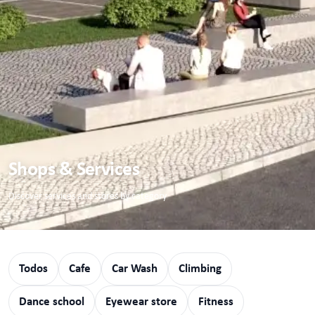
Shops & Services
Discover services and stores by category
Todos
Cafe
Car Wash
Climbing
Dance school
Eyewear store
Fitness