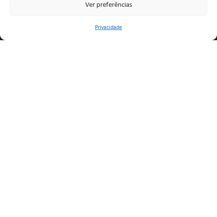
Ver preferências
Privacidade
Legal
Privacy Policy
Complaints Book
Contacts
Links
Location