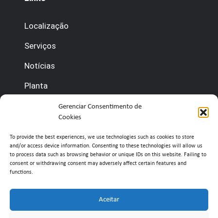
Localização
Serviços
Notícias
Planta
Contate-nos
Gerenciar Consentimento de
Cookies
(+351) 210 920 600 (gestão)
To provide the best experiences, we use technologies such as cookies to store
and/or access device information.
Consenting to these technologies will allow us
(+351) 210 920 660 (portaria)
to process data such as browsing behavior or unique IDs on this website.
Failing to
consent or withdrawing consent may adversely affect certain features and
functions.
info@belavistaretailpark.pt
Estr. de Paço de Arcos 39, 2735-308 Agualva-
Aceitar
Cacém