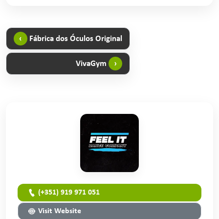
‹
Fábrica dos Óculos Original
VivaGym
›
(+351) 919 971 051
Visit Website