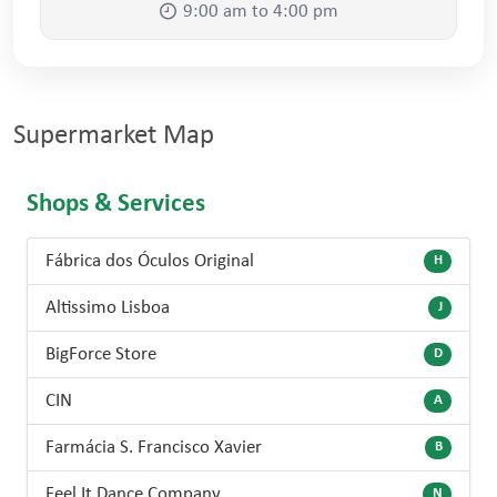
9:00 am to 4:00 pm
Supermarket Map
Shops & Services
Fábrica dos Óculos Original
H
Altissimo Lisboa
J
BigForce Store
D
CIN
A
Farmácia S. Francisco Xavier
B
Feel It Dance Company
N