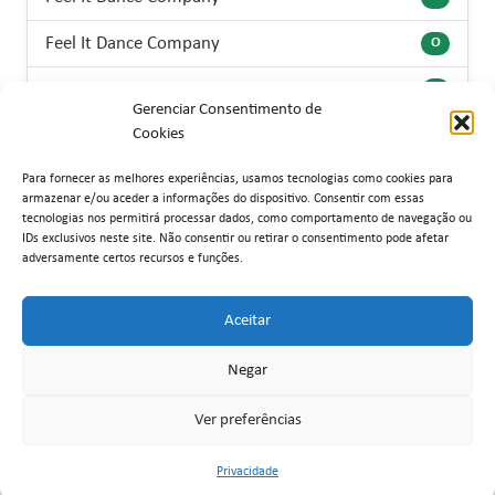
Feel It Dance Company
O
Feira dos Sofás
G
Gerenciar Consentimento de
Cookies
Casa Lorena Restaurant
C
Para fornecer as melhores experiências, usamos tecnologias como cookies para
Planner
I
armazenar e/ou aceder a informações do dispositivo. Consentir com essas
tecnologias nos permitirá processar dados, como comportamento de navegação ou
VivaGym
E
IDs exclusivos neste site. Não consentir ou retirar o consentimento pode afetar
adversamente certos recursos e funções.
Aceitar
Negar
Ver preferências
Privacidade