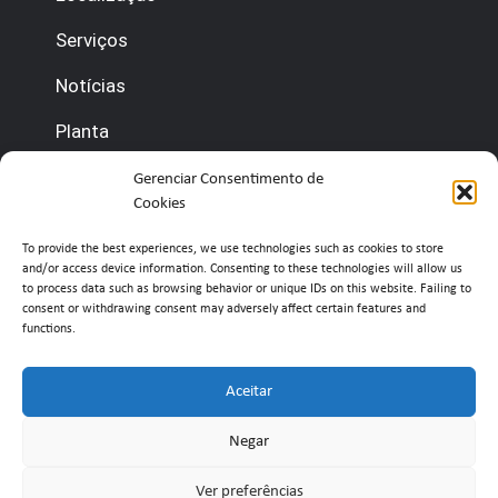
Serviços
Notícias
Planta
Contate-nos
Gerenciar Consentimento de
Cookies
(+351) 210 920 600 (gestão)
To provide the best experiences, we use technologies such as cookies to store
and/or access device information.
Consenting to these technologies will allow us
(+351) 210 920 660 (portaria)
to process data such as browsing behavior or unique IDs on this website.
Failing to
consent or withdrawing consent may adversely affect certain features and
functions.
info@belavistaretailpark.pt
Estr. de Paço de Arcos 39, 2735-308 Agualva-
Aceitar
Cacém
Negar
Ver preferências